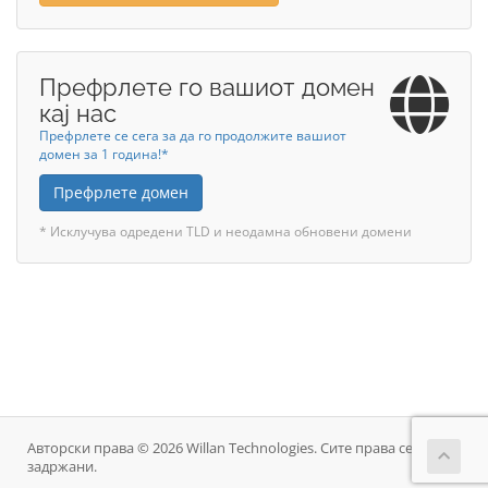
Префрлете го вашиот домен
кај нас
Префрлете се сега за да го продолжите вашиот
домен за 1 година!*
Префрлете домен
* Исклучува одредени TLD и неодамна обновени домени
Авторски права © 2026 Willan Technologies. Сите права се
задржани.