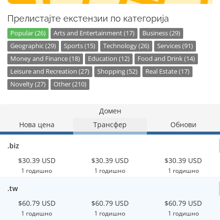
Прелистајте екстензии по категорија
Popular (26)
Arts and Entertainment (17)
Business (29)
Geographic (29)
Sports (15)
Technology (26)
Services (91)
Money and Finance (18)
Education (12)
Food and Drink (14)
Leisure and Recreation (27)
Shopping (52)
Real Estate (17)
Novelty (27)
Other (210)
Домен
Нова цена
Трансфер
Обнови
.biz
$30.39 USD
$30.39 USD
$30.39 USD
1 годишно
1 годишно
1 годишно
.tw
$60.79 USD
$60.79 USD
$60.79 USD
1 годишно
1 годишно
1 годишно